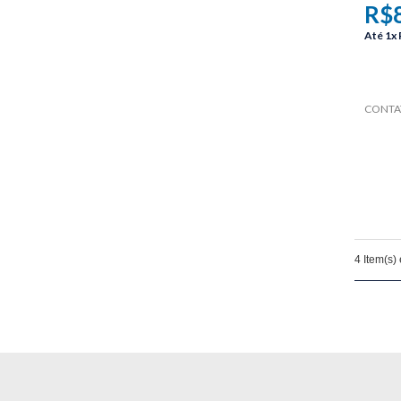
R$
Até
1x
CONTAT
4 Item(s)