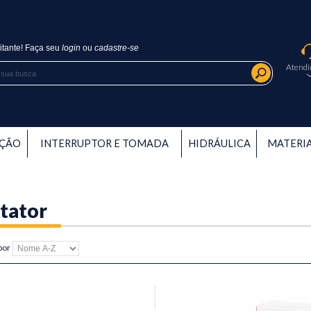
itante!
Faça seu
login
ou
cadastre-se
Atend
AÇÃO
INTERRUPTOR E TOMADA
HIDRÁULICA
MATERIA
tator
por