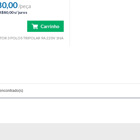
80,00
/peça
R$80,00
s/ juros
OR 3 POLOS TRIPOLAR 9A 220V 1NA
 encontrado(s)