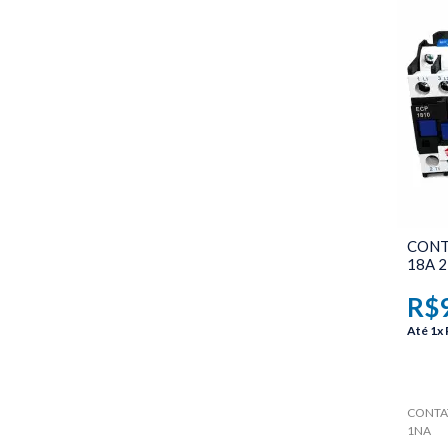
Chuveiros Elétricos e Acessórios
Contator
Disjuntor
Energia
Energia Solar
Fios e Cabos Elétricos
CONT
Fusivel
18A 
Fita Isolante e Emendas
R$
Pilhas e Baterias
Até
1x
Sistema X Canaletas
Telefones
CONTAT
1NA