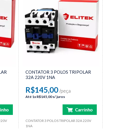
LAR
CONTATOR 3 POLOS TRIPOLAR
32A 220V 1NA
R$145,00
/peça
Até
1x
R$145,00
s/ juros
220V
CONTATOR 3 POLOS TRIPOLAR 32A 220V
1NA