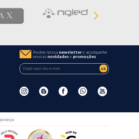
Assine nossa
newsletter
e acompanhe
nossas
novidades
e
promoções
ok
gurança