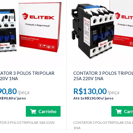
ATOR 3 POLOS TRIPOLAR
CONTATOR 3 POLOS TRIPO
220V 1NA
25A 220V 1NA
90,80
R$130,00
/peça
/peça
R$90,80
s/ juros
Até
1x
R$130,00
s/ juros
OR 3 POLOS TRIPOLAR 18A 220V
CONTATOR 3 POLOS TRIPOLAR 25A 
1NA