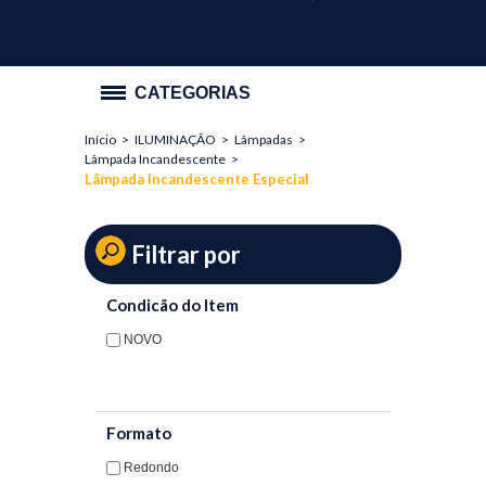
CATEGORIAS
Início
>
ILUMINAÇÃO
>
Lâmpadas
>
PROMOÇÃO
Lâmpada Incandescente
>
Lâmpada Incandescente Especial
ILUMINAÇÃO
Lâmpadas
Filtrar por
Lâmpada Compacta Não Integrada
Condicão do Item
Lâmpada Eletrônica
NOVO
Lâmpada Fluorescente Tubular
Lâmpada Halógena AR
Formato
Lâmpada Halógena Cápsula
Redondo