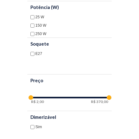
Potência (W)
25 W
150 W
250 W
Soquete
E27
Preço
2,00
370,00
Dimerizável
Sim