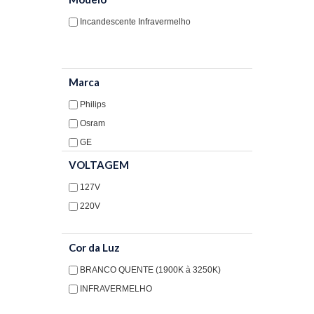
Reatores
Incandescente Infravermelho
Transformadores e Driver
Projetores
Marca
Soquetes
Philips
Osram
Controle/Sensor
GE
Spot para Lampadas
VOLTAGEM
INTERRUPTOR E TOMADA
127V
220V
HIDRÁULICA
MATERIAL ELÉTRICO
Cor da Luz
MATERIAIS DE CONSTRUÇÃO
BRANCO QUENTE (1900K à 3250K)
INFRAVERMELHO