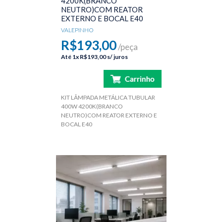
4200K(BRANCO
NEUTRO)COM REATOR
EXTERNO E BOCAL E40
VALEPINHO
R$193,00
/peça
Até
1x
R$193,00
s/ juros
KIT LÂMPADA METÁLICA TUBULAR
400W 4200K(BRANCO
NEUTRO)COM REATOR EXTERNO E
BOCAL E40