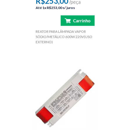
R$253,00
/peça
Até
1x
R$253,00
s/ juros
REATOR PARA LÂMPADA VAPOR
SÓDIO/METÁLICO 600W 220V(USO
EXTERNO)