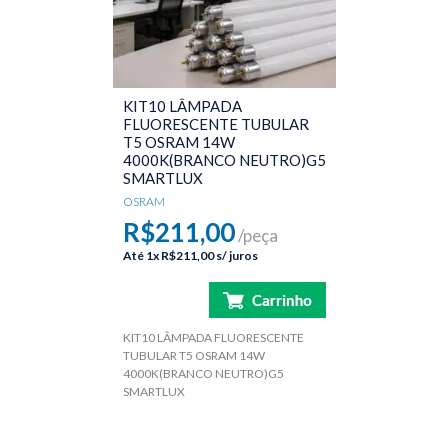
KIT10 LÂMPADA
FLUORESCENTE TUBULAR
T5 OSRAM 14W
4000K(BRANCO NEUTRO)G5
SMARTLUX
OSRAM
R$211,00
/peça
Até
1x
R$211,00
s/ juros
KIT10 LÂMPADA FLUORESCENTE
TUBULAR T5 OSRAM 14W
4000K(BRANCO NEUTRO)G5
SMARTLUX