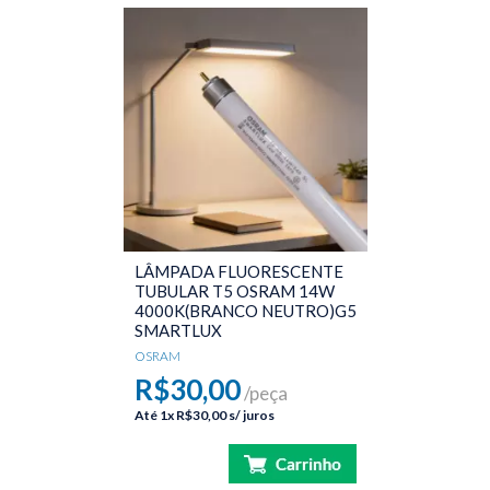
LÂMPADA FLUORESCENTE
TUBULAR T5 OSRAM 14W
4000K(BRANCO NEUTRO)G5
SMARTLUX
OSRAM
R$30,00
/peça
Até
1x
R$30,00
s/ juros