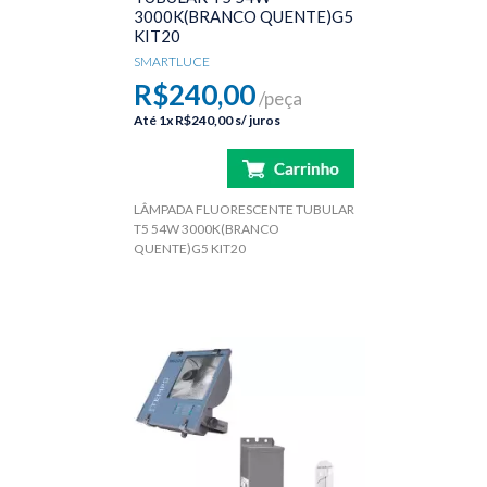
3000K(BRANCO QUENTE)G5
KIT20
SMARTLUCE
R$240,00
/peça
Até
1x
R$240,00
s/ juros
LÂMPADA FLUORESCENTE TUBULAR
T5 54W 3000K(BRANCO
QUENTE)G5 KIT20