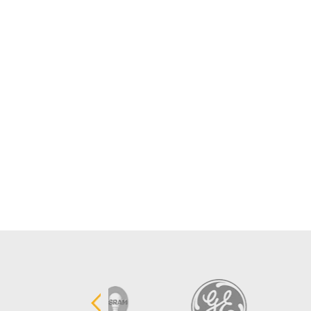
Para Fluorescente Tubular
Para Fluorescente Compacta
Para Lâmpada Metálica
Para Lâmpada Sódio
Para Lâmpada Mercúrio
Transformadores e Driver
Projetores
Soquetes
Controle/Sensor
Spot para Lampadas