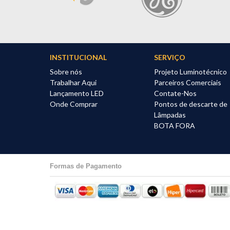
INTERRUPTOR E TOMADA
HIDRÁULICA
MATERIAL ELÉTRICO
INSTITUCIONAL
SERVIÇO
MATERIAIS DE CONSTRUÇÃO
Sobre nós
Projeto Luminotécnico
Trabalhar Aqui
Parceiros Comerciais
Lançamento LED
Contate-Nos
Onde Comprar
Pontos de descarte de
Lâmpadas
BOTA FORA
Formas de Pagamento