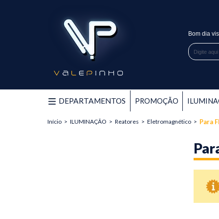
Bom dia vis
PROMOÇÃO
DEPARTAMENTOS
PROMOÇÃO
ILUMIN
ILUMINAÇÃO
Início
>
ILUMINAÇÃO
>
Reatores
>
Eletromagnético
>
Para 
Lâmpadas
Par
Luminaria para Lâmpada Fluorescente / Led
Reatores
Eletrônico
Eletromagnético