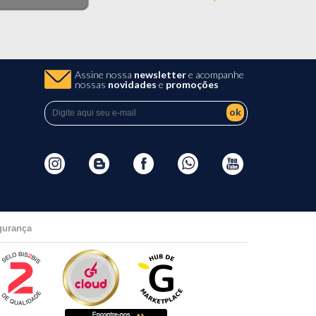
Assine nossa
newsletter
e acompanhe
nossas
novidades
e
promoções
ok
gurança