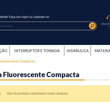
itante!
Faça seu
login
ou
cadastre-se
Atend
AÇÃO
INTERRUPTOR E TOMADA
HIDRÁULICA
MATERIA
Fluorescente Compacta
a Fluorescente Compacta
Não há produtos cadastrados nesta categoria.