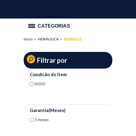
CATEGORIAS
Início
>
HIDRÁULICA
>
REPAROS
PROMOÇÃO
ILUMINAÇÃO
Filtrar por
INTERRUPTOR E TOMADA
Condicão do Item
HIDRÁULICA
NOVO
ACABAMENTOS
ACESSORIOS
Garantia(Meses)
BOIA
3 meses
CONEXÃO HIDRAULICA