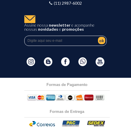
(11) 2987-6002
Assine nossa
newsletter
e acompanhe
nossas
novidades
e
promoções
ok
Formas de Pagamento
Formas de Entrega