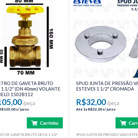
STRO DE GAVETA BRUTO
SPUD JUNTA DE PRESSÃO V
1.1/2'' (DN 40mm) VOLANTE
ESTEVES 1 1/2" CROMADA
ELO 1502B112
105,00
R$32,00
/peça
/peça
R$105,00
s/ juros
Até
1x
R$32,00
s/ juros
RO DE GAVETA BRUTO DECA 1.1/2''
SPUD JUNTA DE PRESSÃO VASO ESTE