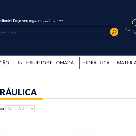
sitante!
Faça seu
login
ou
cadastre-se
Atend
AÇÃO
INTERRUPTOR E TOMADA
HIDRÁULICA
MATERIA
DRÁULICA
por