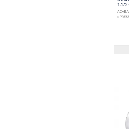
1.1/
ACABA
e PRES