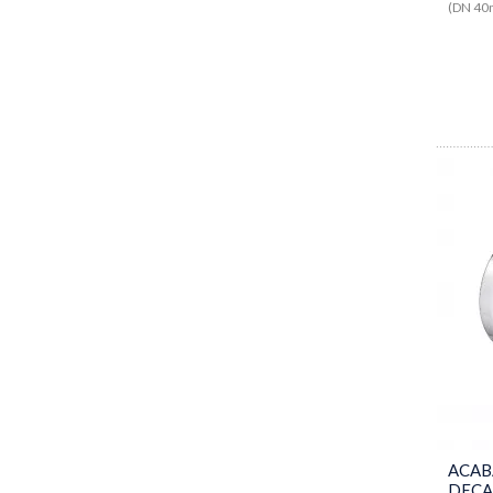
(DN 4
ACAB
DECA