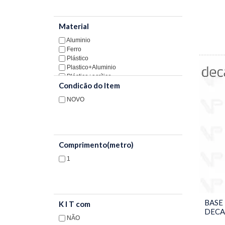
MATERIAIS DE CONSTRUÇÃO
Material
Aluminio
Ferro
Plástico
Plastico+Aluminio
Plástico+acrílico
Condicão do Item
Aço inoxidável
Aço
NOVO
Bronze
Comprimento(metro)
1
BASE
K I T com
DECA 
NÃO