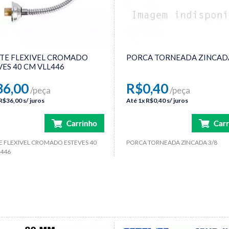
TE FLEXIVEL CROMADO
PORCA TORNEADA ZINCADA
VES 40 CM VLL446
36,00
R$0,40
/peça
/peça
R$36,00
s/ juros
Até
1x
R$0,40
s/ juros
 FLEXIVEL CROMADO ESTEVES 40
PORCA TORNEADA ZINCADA 3/8
L446