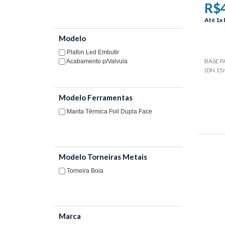
R$
Até
1x
Modelo
Plafon Led Embutir
BASE P
Acabamento p/Valvula
(DN 15
Modelo Ferramentas
Manta Térmica Foil Dupla Face
Modelo Torneiras Metais
Torneira Boia
Marca