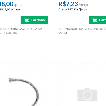
48,00
R$7,23
/peça
/peça
R$48,00
s/ juros
Até
1x
R$7,23
s/ juros
ARA REGISTRO GAVETA DECA 1/2''
CHUMBADOR CBA C/PRISIONEIRO 1/
mm) 4509102
95MM