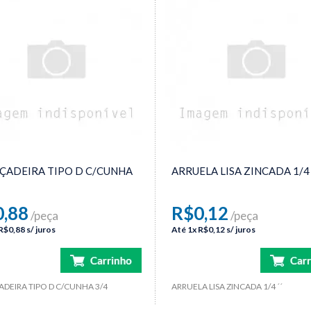
ÇADEIRA TIPO D C/CUNHA
ARRUELA LISA ZINCADA 1/4 
,88
R$0,12
/peça
/peça
R$0,88
s/ juros
Até
1x
R$0,12
s/ juros
DEIRA TIPO D C/CUNHA 3/4
ARRUELA LISA ZINCADA 1/4 ´´