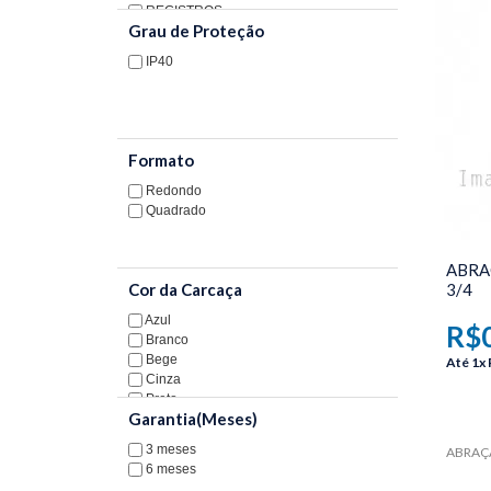
BOIA
REGISTROS
Grau de Proteção
REPAROS
CONEXÃO HIDRAULICA
TORNEIRA
IP40
FABRIMAR
DUCHA
ESTEVES
VALVULA DE DESCARGA
MANTA TÉRMICA
Formato
REGISTROS
Redondo
Quadrado
REPAROS
ABRA
TORNEIRA
3/4
Cor da Carcaça
FABRIMAR
Azul
R$0
Branco
ESTEVES
Bege
Até
1x
Cinza
Preto
VALVULA DE DESCARGA
Garantia(Meses)
Prata
MATERIAL ELÉTRICO
3 meses
ABRAÇA
6 meses