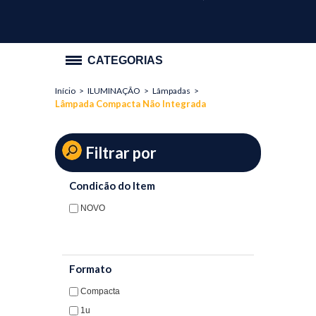
CATEGORIAS
Início
>
ILUMINAÇÃO
>
Lâmpadas
>
PROMOÇÃO
Lâmpada Compacta Não Integrada
ILUMINAÇÃO
Filtrar por
Lâmpadas
Lâmpada Compacta Não Integrada
Condicão do Item
Lâmpada Eletrônica
NOVO
Lâmpada Fluorescente Tubular
Lâmpada Halógena AR
Formato
Compacta
Lâmpada Halógena Cápsula
1u