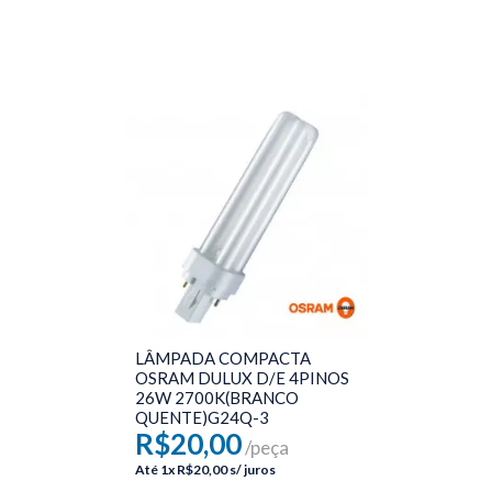
LÂMPADA COMPACTA
OSRAM DULUX D/E 4PINOS
26W 2700K(BRANCO
QUENTE)G24Q-3
R$20,00
/peça
Até
1x
R$20,00
s/ juros