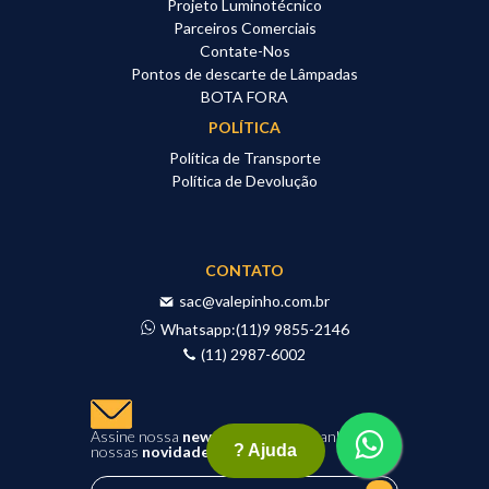
Projeto Luminotécnico
Parceiros Comerciais
Contate-Nos
Pontos de descarte de Lâmpadas
BOTA FORA
POLÍTICA
Política de Transporte
Política de Devolução
CONTATO
sac@valepinho.com.br
Whatsapp:
(11)9 9855-2146
(11) 2987-6002
Assine nossa
newsletter
e acompanhe
? Ajuda
nossas
novidades
e
promoções