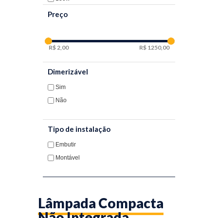
G24Q2
Preço
G24Q-3
GX24Q-3
GX24Q-4
2,00
1250,00
Dimerizável
Sim
Não
Tipo de instalação
Embutir
Montável
Lâmpada Compacta
Não Integrada