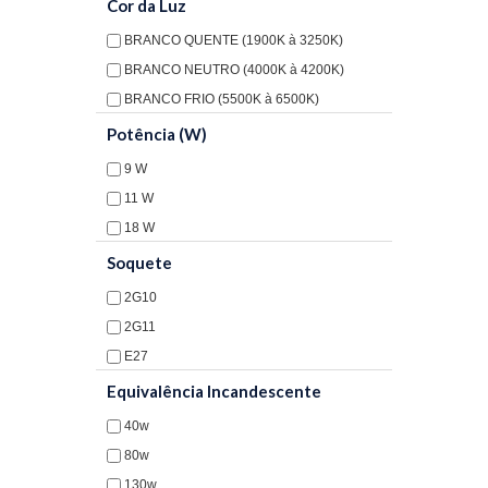
Cor da Luz
BRANCO QUENTE (1900K à 3250K)
BRANCO NEUTRO (4000K à 4200K)
BRANCO FRIO (5500K à 6500K)
Potência (W)
9 W
11 W
18 W
26 W
Soquete
32 W
2G10
36 W
2G11
42 W
E27
55 W
G23
Equivalência Incandescente
G23D-3
40w
G24D2
80w
G24D3
130w