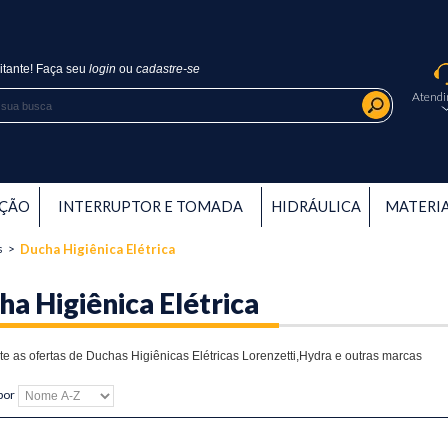
itante!
Faça seu
login
ou
cadastre-se
Atend
AÇÃO
INTERRUPTOR E TOMADA
HIDRÁULICA
MATERIA
s
>
Ducha Higiênica Elétrica
a Higiênica Elétrica
te as ofertas de Duchas Higiênicas Elétricas Lorenzetti,Hydra e outras marcas
por