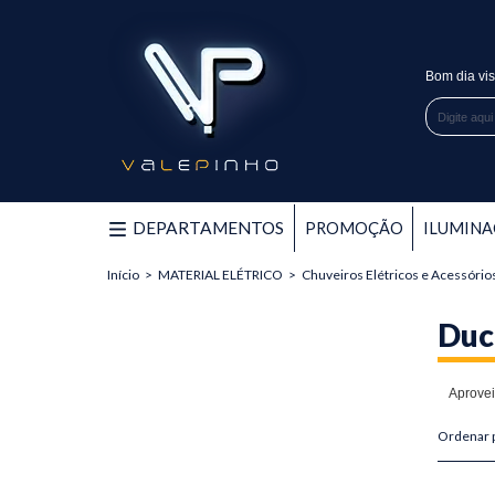
Bom dia vis
PROMOÇÃO
DEPARTAMENTOS
PROMOÇÃO
ILUMIN
ILUMINAÇÃO
Início
>
MATERIAL ELÉTRICO
>
Chuveiros Elétricos e Acessório
INTERRUPTOR E TOMADA
Duch
HIDRÁULICA
Aprovei
MATERIAL ELÉTRICO
Ordenar 
Acessórios de Audio e Video