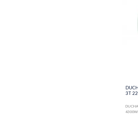
Chuveiros Elétricos e Acessórios
Torneira Elétrica
Chuveiros comuns
Ducha Higiênica Elétrica
Contator
Disjuntor
Energia
DUCH
Energia Solar
3T 2
Fios e Cabos Elétricos
DUCHA 
4300W
Fusivel
Fita Isolante e Emendas