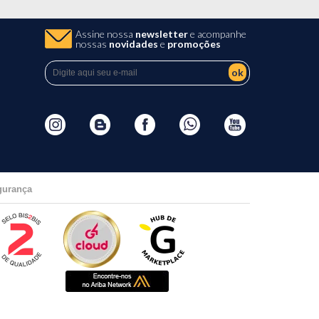
Assine nossa
newsletter
e acompanhe
nossas
novidades
e
promoções
ok
gurança