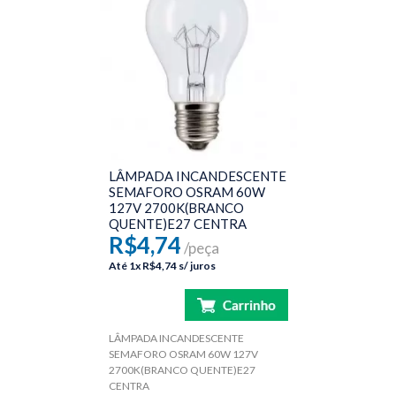
Reatores
Transformadores e Driver
Projetores
Soquetes
Controle/Sensor
LÂMPADA INCANDESCENTE
SEMAFORO OSRAM 60W
Spot para Lampadas
127V 2700K(BRANCO
QUENTE)E27 CENTRA
INTERRUPTOR E TOMADA
R$4,74
/peça
HIDRÁULICA
Até
1x
R$4,74
s/ juros
MATERIAL ELÉTRICO
MATERIAIS DE CONSTRUÇÃO
LÂMPADA INCANDESCENTE
SEMAFORO OSRAM 60W 127V
2700K(BRANCO QUENTE)E27
CENTRA