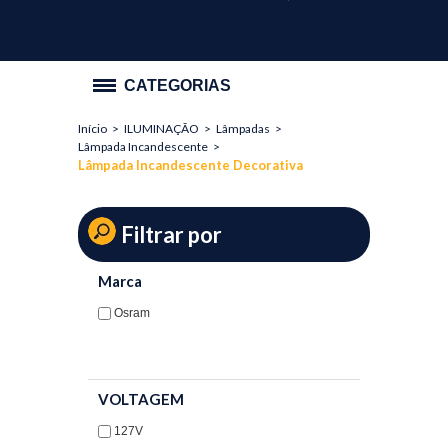
CATEGORIAS
Início
>
ILUMINAÇÃO
>
Lâmpadas
>
PROMOÇÃO
Lâmpada Incandescente
>
Lâmpada Incandescente Decorativa
ILUMINAÇÃO
Lâmpadas
Filtrar por
Lâmpada Compacta Não Integrada
Marca
Lâmpada Eletrônica
Osram
Lâmpada Fluorescente Tubular
Lâmpada Halógena AR
VOLTAGEM
Lâmpada Halógena Cápsula
127V