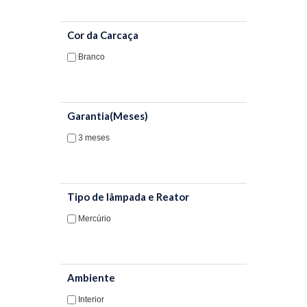
Lâmpada Halógena Dicróica
Cor da Carcaça
Lâmpada Halógena Eco
Branco
Lâmpada Halógena Palito
Lâmpada Halógena Par
Garantia(Meses)
Lâmpada Halógena Twist
3 meses
Lâmpada Metálica CDM
Lâmpada Metálica.CDO
Tipo de lâmpada e Reator
Lâmpada Metálica Duplo Contato
Mercúrio
Lâmpada Metálica HCI PAR
Lâmpada Metálica HCI T
Ambiente
Lâmpada Metálica HCI TC
Interior