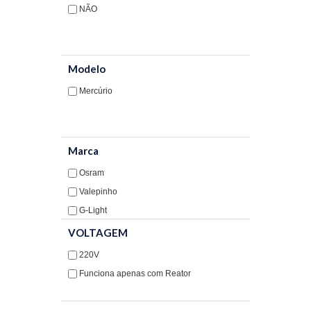
NÃO
Projetores
Soquetes
Controle/Sensor
Modelo
Mercúrio
Spot para Lampadas
INTERRUPTOR E TOMADA
Marca
HIDRÁULICA
Osram
MATERIAL ELÉTRICO
Valepinho
MATERIAIS DE CONSTRUÇÃO
G-Light
VOLTAGEM
220V
Funciona apenas com Reator