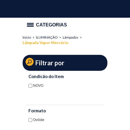
CATEGORIAS
Início
>
ILUMINAÇÃO
>
Lâmpadas
>
PROMOÇÃO
Lâmpada Vapor Mercúrio
ILUMINAÇÃO
Filtrar por
Lâmpadas
Lâmpada Compacta Não Integrada
Condicão do Item
Lâmpada Eletrônica
NOVO
Lâmpada Fluorescente Tubular
Lâmpada Halógena AR
Formato
Ovóide
Lâmpada Halógena Cápsula