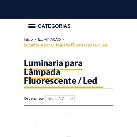
CATEGORIAS
Início
>
ILUMINAÇÃO
>
PROMOÇÃO
Luminaria para Lâmpada Fluorescente / Led
ILUMINAÇÃO
Luminaria para
Lâmpadas
Lâmpada
Luminaria para Lâmpada Fluorescente /
Fluorescente / Led
Led
LUMIMÁRIA PARA FLUORESCENTE
Ordenar por
Luminaria Hermetica
Reatores
Transformadores e Driver