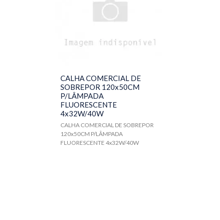
Projetores
Soquetes
Controle/Sensor
Spot para Lampadas
CALHA COMERCIAL DE
INTERRUPTOR E TOMADA
SOBREPOR 120x50CM
P/LÂMPADA
FLUORESCENTE
HIDRÁULICA
4x32W/40W
MATERIAL ELÉTRICO
CALHA COMERCIAL DE SOBREPOR
120x50CM P/LÂMPADA
FLUORESCENTE 4x32W/40W
MATERIAIS DE CONSTRUÇÃO