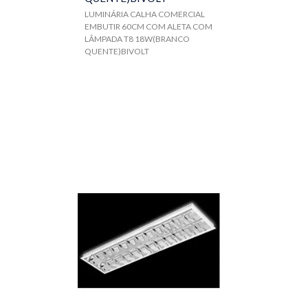
LUMINÁRIA CALHA COMERCIAL
EMBUTIR 60CM COM ALETA COM
LÂMPADA T8 18W(BRANCO
QUENTE)BIVOLT