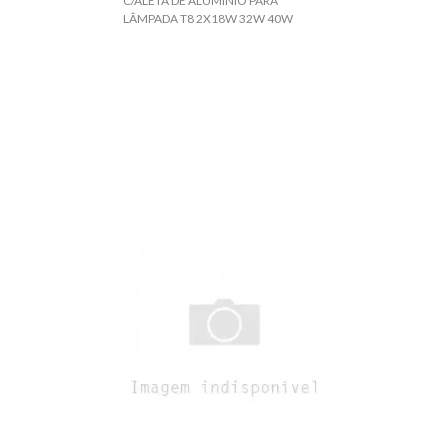
C/ALETA DE ALUMINIO PARA
LÂMPADA T8 2X18W 32W 40W